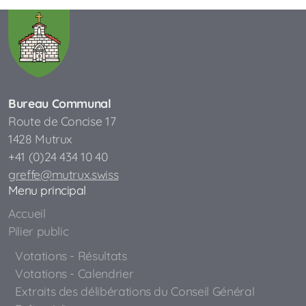
Bureau Communal
Route de Concise 17
1428 Mutrux
+41 (0)24 434 10 40
greffe@mutrux.swiss
Menu principal
Accueil
Pilier public
Votations - Résultats
Votations - Calendrier
Extraits des délibérations du Conseil Général