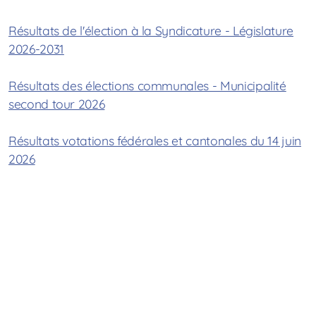
Conseil Général
Résultats de l'élection à la Syndicature - Législature
Administration communale
2026-2031
Contrôle des habitants
Résultats des élections communales - Municipalité
second tour 2026
Résultats votations fédérales et cantonales du 14 juin
Routes et chemins
2026
Forêts
Bâtiments
Constructions en bois
Règlement police des constructions
Déchetterie