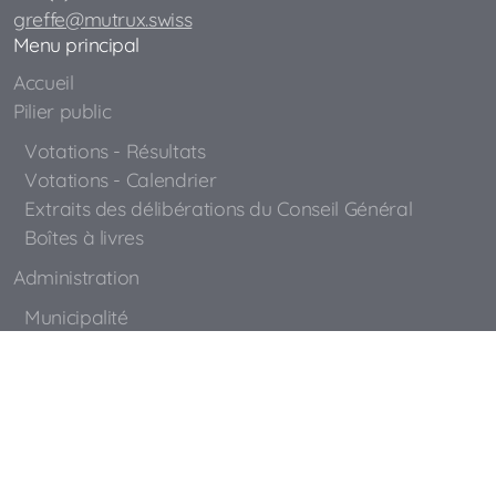
greffe@mutrux.swiss
Menu principal
Accueil
Pilier public
Votations - Résultats
Votations - Calendrier
Extraits des délibérations du Conseil Général
Boîtes à livres
Administration
Municipalité
Conseil Général
Administration communale
Contrôle des habitants
Dicastères
Routes et chemins