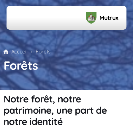
Mutrux
Accueil
Forêts
Votations - Résultats
Forêts
Votations - Calendrier
Extraits des délibérations du Conseil Général
Boîtes à livres
Notre forêt, notre
patrimoine, une part de
notre identité
Municipalité