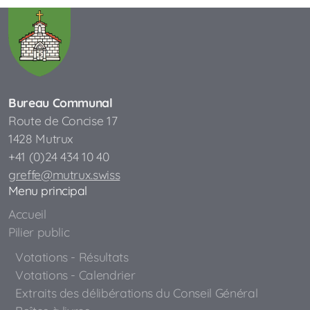
Bureau Communal
Route de Concise 17
1428 Mutrux
+41 (0)24 434 10 40
greffe@mutrux.swiss
Menu principal
Accueil
Pilier public
Votations - Résultats
Votations - Calendrier
Extraits des délibérations du Conseil Général