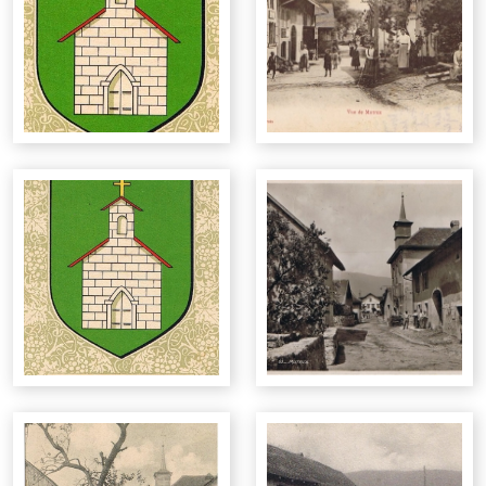
Conseil Général
Administration communale
Contrôle des habitants
Routes et chemins
Forêts
Bâtiments
Constructions en bois
Règlement police des constructions
Déchetterie